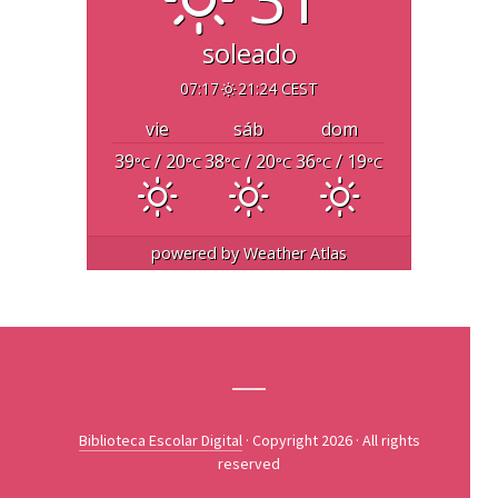
soleado
07:17
21:24 CEST
vie
sáb
dom
39
/ 20
38
/ 20
36
/ 19
°C
°C
°C
°C
°C
°C
powered by
Weather Atlas
Biblioteca Escolar Digital
· Copyright 2026 · All rights
reserved