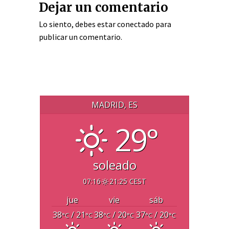
Dejar un comentario
Lo siento, debes estar
conectado
para
publicar un comentario.
MADRID, ES
29°
soleado
07:16
21:25 CEST
jue
vie
sáb
38
/ 21
38
/ 20
37
/ 20
°C
°C
°C
°C
°C
°C