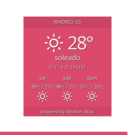
MADRID, ES
28°
soleado
07:17
21:24 CEST
vie
sáb
dom
39
/ 21
38
/ 21
37
/ 20
°C
°C
°C
°C
°C
°C
powered by
Weather Atlas