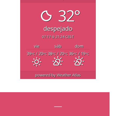
32°
despejado
07:17
21:24 CEST
vie
sáb
dom
39
/ 20
38
/ 20
36
/ 19
°C
°C
°C
°C
°C
°C
powered by
Weather Atlas