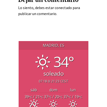
Lo siento, debes estar
conectado
para
publicar un comentario.
MADRID, ES
34°
soleado
07:18
21:23 CEST
sáb
dom
lun
39
/ 21
37
/ 20
37
/ 19
°C
°C
°C
°C
°C
°C