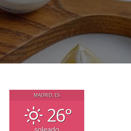
MADRID, ES
26°
soleado