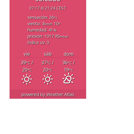
07:17
21:24 CEST
sensación: 26
°c
viento: 3
10
km/h
°
humedad: 41
%
presión: 1017.95
mbar
índice uv: 0
vie
sáb
dom
39
/
37
/
36
/
°C
°C
°C
20
20
19
°C
°C
°C
powered by
Weather Atlas