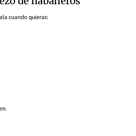
rezo de habaneros
rala cuando quieras:
en.