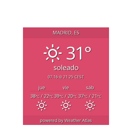
MADRID, ES
31°
soleado
07:16
21:25 CEST
jue
vie
sáb
38
/ 22
39
/ 20
37
/ 21
°C
°C
°C
°C
°C
°C
powered by
Weather Atlas