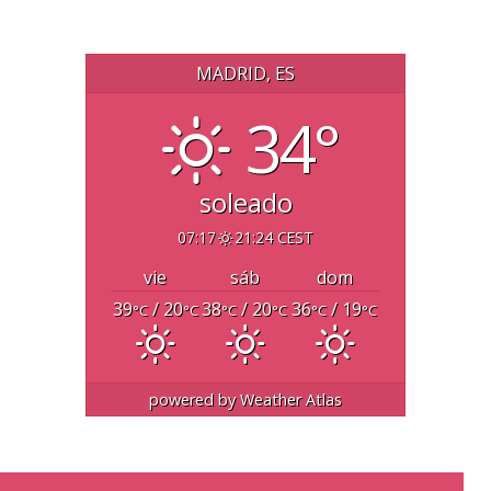
MADRID, ES
34°
soleado
07:17
21:24 CEST
vie
sáb
dom
39
/ 20
38
/ 20
36
/ 19
°C
°C
°C
°C
°C
°C
powered by
Weather Atlas