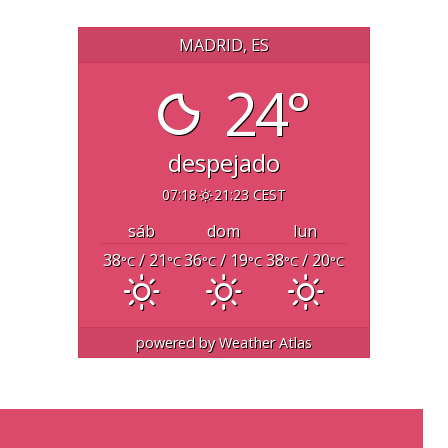
MADRID, ES
24°
despejado
07:18
21:23 CEST
sáb
dom
lun
38
/ 21
36
/ 19
38
/ 20
°C
°C
°C
°C
°C
°C
powered by
Weather Atlas