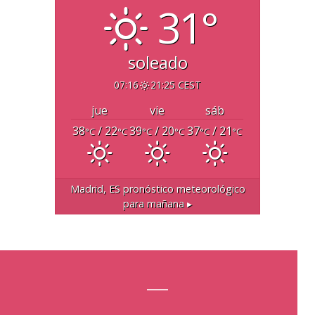
31°
soleado
07:16
21:25 CEST
jue
vie
sáb
38
/ 22
39
/ 20
37
/ 21
°C
°C
°C
°C
°C
°C
Madrid, ES
pronóstico meteorológico
para mañana ▸