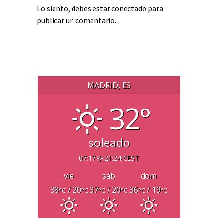
Lo siento, debes estar
conectado
para
publicar un comentario.
MADRID, ES
32°
soleado
07:17
21:24 CEST
vie
sáb
dom
38
/ 20
37
/ 20
36
/ 19
°C
°C
°C
°C
°C
°C