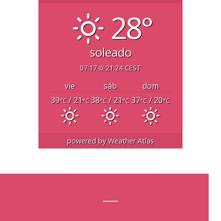
28°
soleado
07:17
21:24 CEST
vie
sáb
dom
39
/ 21
38
/ 21
37
/ 20
°C
°C
°C
°C
°C
°C
powered by
Weather Atlas