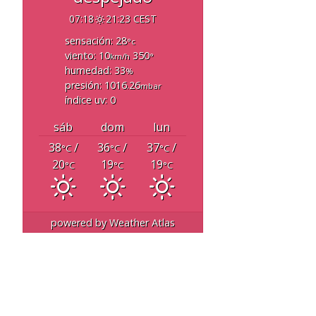
07:18
21:23 CEST
sensación: 28
°c
viento: 10
350
km/h
°
humedad: 33
%
presión: 1016.26
mbar
índice uv: 0
sáb
dom
lun
38
/
36
/
37
/
°C
°C
°C
20
19
19
°C
°C
°C
powered by
Weather Atlas