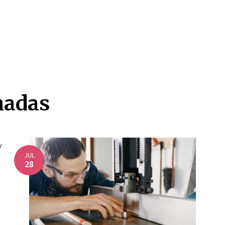
nadas
JUL
28