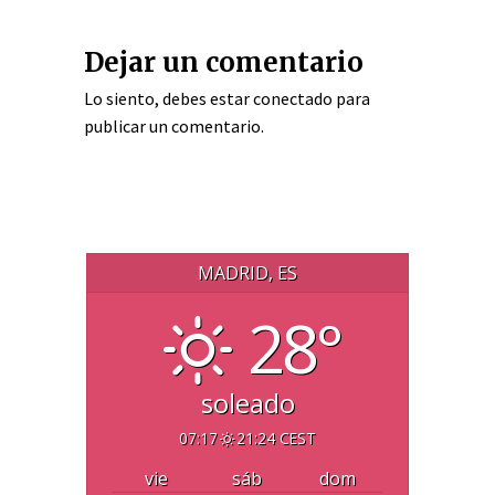
Dejar un comentario
Lo siento, debes estar
conectado
para
publicar un comentario.
MADRID, ES
28°
soleado
07:17
21:24 CEST
vie
sáb
dom