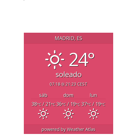
MADRID, ES
24°
soleado
07:18
21:23 CEST
sáb
dom
lun
38
/ 21
36
/ 19
37
/ 19
°C
°C
°C
°C
°C
°C
powered by
Weather Atlas