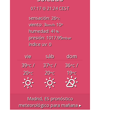
07:17
21:24 CEST
sensación: 26
°c
viento: 3
10
km/h
°
humedad: 41
%
presión: 1017.95
mbar
índice uv: 0
vie
sáb
dom
39
/
37
/
36
/
°C
°C
°C
20
20
19
°C
°C
°C
Madrid, ES
pronóstico
meteorológico para mañana ▸