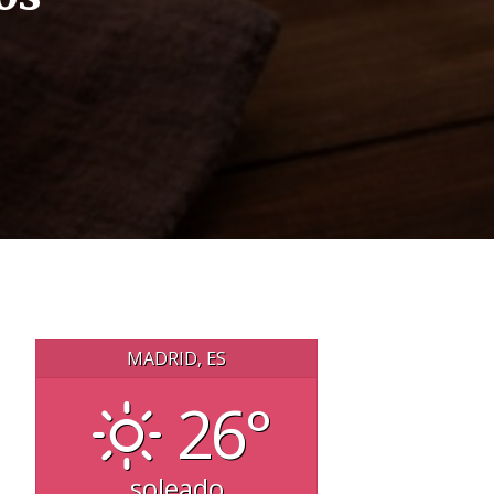
MADRID, ES
26°
soleado