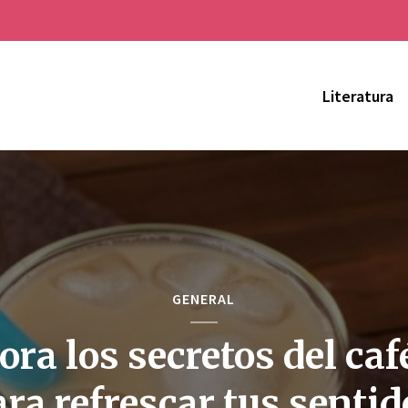
Literatura
GENERAL
ora los secretos del café
ara refrescar tus sentid