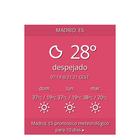
MADRID, ES
28°
despejado
07:19
21:21 CEST
dom
lun
mar
37
/ 19
37
/ 19
38
/ 20
°C
°C
°C
°C
°C
°C
Madrid, ES
pronóstico meteorológico
para 10 días ▸