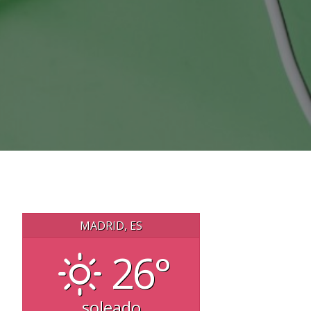
MADRID, ES
26°
soleado