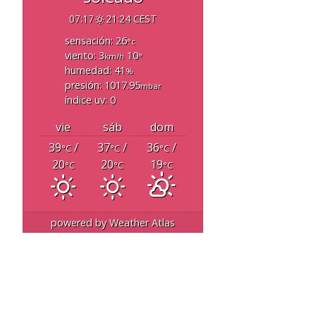
07:17
21:24 CEST
sensación: 26
°c
viento: 3
10
km/h
°
humedad: 41
%
presión: 1017.95
mbar
índice uv: 0
vie
sáb
dom
39
/
37
/
36
/
°C
°C
°C
20
20
19
°C
°C
°C
powered by
Weather Atlas