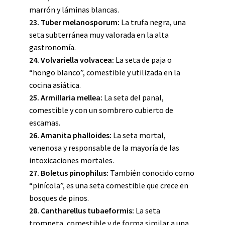
marrón y láminas blancas.
23. Tuber melanosporum:
La trufa negra, una
seta subterránea muy valorada en la alta
gastronomía.
24. Volvariella volvacea:
La seta de paja o
“hongo blanco”, comestible y utilizada en la
cocina asiática.
25. Armillaria mellea:
La seta del panal,
comestible y con un sombrero cubierto de
escamas.
26. Amanita phalloides:
La seta mortal,
venenosa y responsable de la mayoría de las
intoxicaciones mortales.
27. Boletus pinophilus:
También conocido como
“pinícola”, es una seta comestible que crece en
bosques de pinos.
28. Cantharellus tubaeformis:
La seta
trompeta, comestible y de forma similar a una