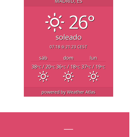
MADRID, ES
26°
soleado
07:18
21:23 CEST
sáb
dom
lun
38
/ 20
36
/ 18
37
/ 19
°C
°C
°C
°C
°C
°C
powered by
Weather Atlas