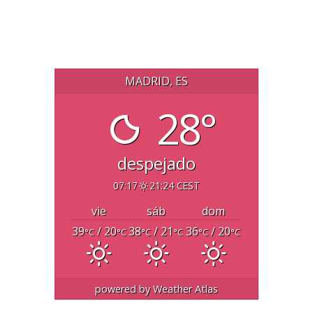
MADRID, ES
28°
despejado
07:17
21:24 CEST
vie
sáb
dom
39
/ 20
38
/ 21
36
/ 20
°C
°C
°C
°C
°C
°C
powered by
Weather Atlas