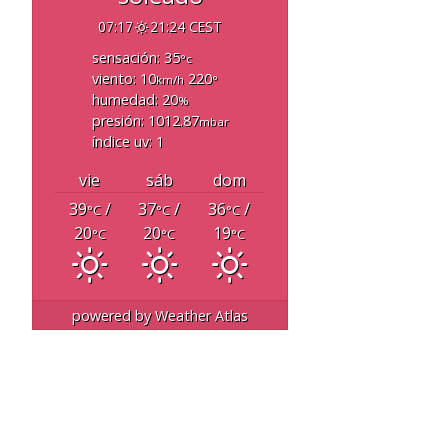
07:17
21:24 CEST
sensación: 35
°c
viento: 10
220
km/h
°
humedad: 20
%
presión: 1012.87
mbar
índice uv: 1
vie
sáb
dom
39
/
37
/
36
/
°C
°C
°C
20
20
19
°C
°C
°C
powered by
Weather Atlas