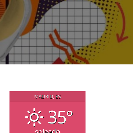
MADRID, ES
35°
soleado