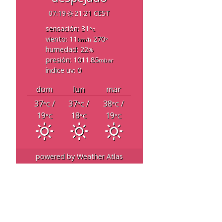
07:19
21:21 CEST
sensación: 31
°c
viento: 11
270
km/h
°
humedad: 22
%
presión: 1011.85
mbar
índice uv: 0
dom
lun
mar
37
/
37
/
38
/
°C
°C
°C
19
18
19
°C
°C
°C
powered by
Weather Atlas