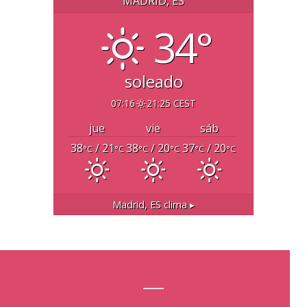
MADRID, ES
34°
soleado
07:16
21:25 CEST
jue
vie
sáb
38
/ 21
38
/ 20
37
/ 20
°C
°C
°C
°C
°C
°C
Madrid, ES
clima ▸