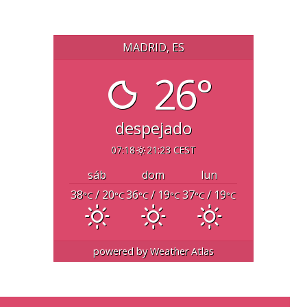
MADRID, ES
26°
despejado
07:18
21:23 CEST
sáb
dom
lun
38
/ 20
36
/ 19
37
/ 19
°C
°C
°C
°C
°C
°C
powered by
Weather Atlas