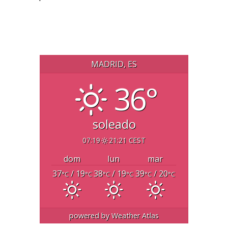
MADRID, ES
36°
soleado
07:19
21:21 CEST
dom
lun
mar
37
/ 19
38
/ 19
39
/ 20
°C
°C
°C
°C
°C
°C
powered by
Weather Atlas