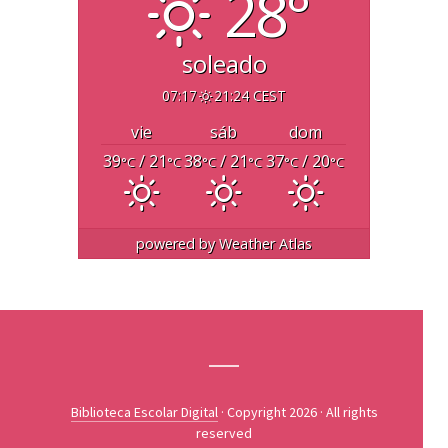
28°
soleado
07:17
21:24 CEST
vie
sáb
dom
39
/ 21
38
/ 21
37
/ 20
°C
°C
°C
°C
°C
°C
powered by
Weather Atlas
Biblioteca Escolar Digital
· Copyright 2026 · All rights
reserved