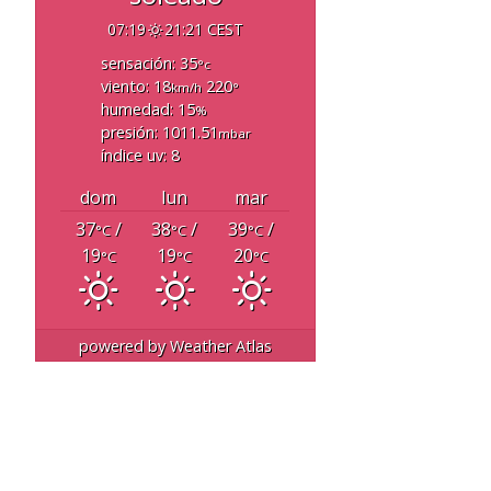
07:19
21:21 CEST
sensación: 35
°c
viento: 18
220
km/h
°
humedad: 15
%
presión: 1011.51
mbar
índice uv: 8
dom
lun
mar
37
/
38
/
39
/
°C
°C
°C
19
19
20
°C
°C
°C
powered by
Weather Atlas