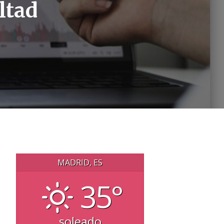
ltad
MADRID, ES
35°
soleado