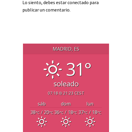
Lo siento, debes estar
conectado
para
publicar un comentario.
MADRID, ES
31°
soleado
07:18
21:23 CEST
sáb
dom
lun
38
/ 20
36
/ 18
37
/ 18
°C
°C
°C
°C
°C
°C