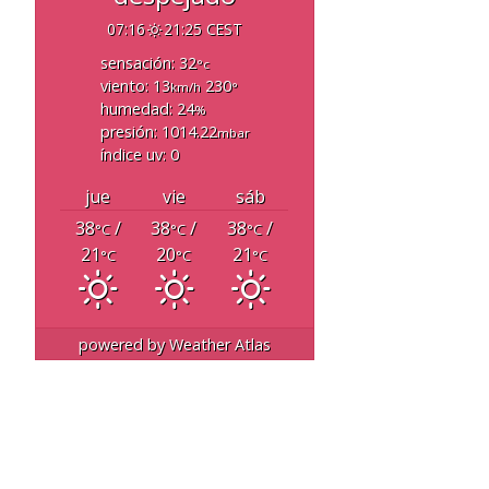
07:16
21:25 CEST
sensación: 32
°c
viento: 13
230
km/h
°
humedad: 24
%
presión: 1014.22
mbar
índice uv: 0
jue
vie
sáb
38
/
38
/
38
/
°C
°C
°C
21
20
21
°C
°C
°C
powered by
Weather Atlas