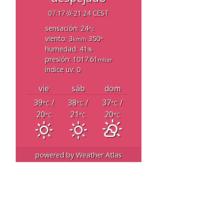
07:17
21:24 CEST
sensación: 24
°c
viento: 3
350
km/h
°
humedad: 41
%
presión: 1017.61
mbar
índice uv: 0
vie
sáb
dom
39
/
38
/
37
/
°C
°C
°C
20
21
20
°C
°C
°C
powered by
Weather Atlas