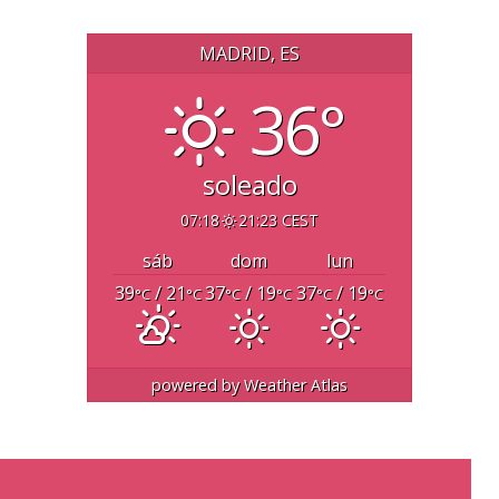
MADRID, ES
36°
soleado
07:18
21:23 CEST
sáb
dom
lun
39
/ 21
37
/ 19
37
/ 19
°C
°C
°C
°C
°C
°C
powered by
Weather Atlas