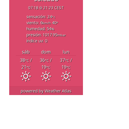
07:18
21:23 CEST
sensación: 24
°c
viento: 6
40
km/h
°
humedad: 54
%
presión: 1017.95
mbar
índice uv: 0
sáb
dom
lun
38
/
36
/
37
/
°C
°C
°C
21
19
19
°C
°C
°C
powered by
Weather Atlas