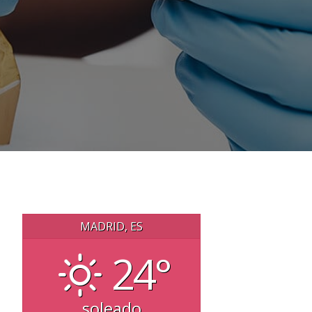
MADRID, ES
24°
soleado