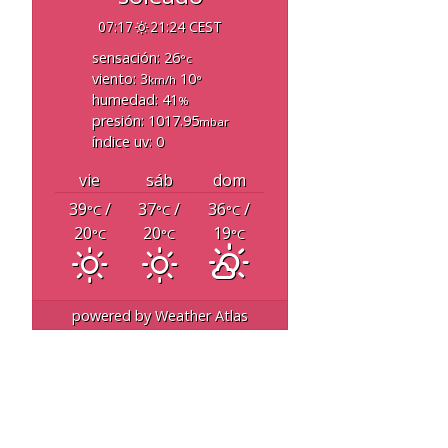
07:17
21:24 CEST
sensación: 26
°c
viento: 3
10
km/h
°
humedad: 41
%
presión: 1017.95
mbar
índice uv: 0
vie
sáb
dom
39
/
37
/
36
/
°C
°C
°C
20
20
19
°C
°C
°C
powered by
Weather Atlas