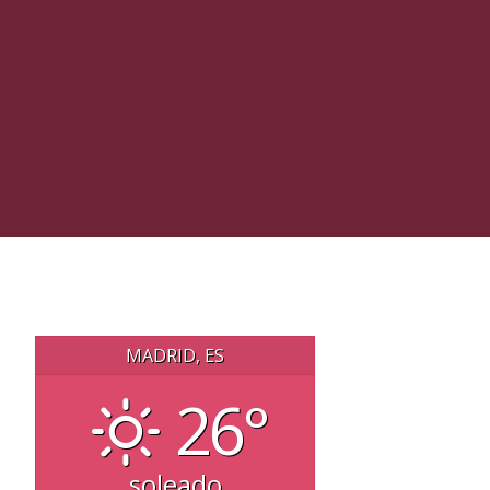
MADRID, ES
26°
soleado