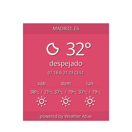
MADRID, ES
32°
despejado
07:18
21:23 CEST
sáb
dom
lun
38
/ 21
37
/ 19
37
/ 19
°C
°C
°C
°C
°C
°C
powered by
Weather Atlas