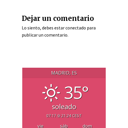
Dejar un comentario
Lo siento, debes estar
conectado
para
publicar un comentario.
MADRID, ES
35°
soleado
07:17
21:24 CEST
vie
sáb
dom