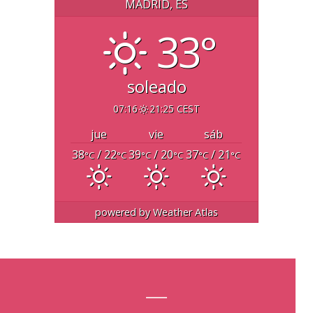
MADRID, ES
33°
soleado
07:16
21:25 CEST
jue
vie
sáb
38
/ 22
39
/ 20
37
/ 21
°C
°C
°C
°C
°C
°C
powered by
Weather Atlas