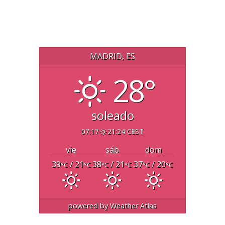
MADRID, ES
28°
soleado
07:17
21:24 CEST
vie
sáb
dom
39
/ 21
38
/ 21
37
/ 20
°C
°C
°C
°C
°C
°C
powered by
Weather Atlas