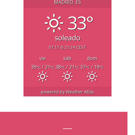
MADRID, ES
33°
soleado
07:17
21:24 CEST
vie
sáb
dom
39
/ 21
38
/ 21
37
/ 19
°C
°C
°C
°C
°C
°C
powered by
Weather Atlas