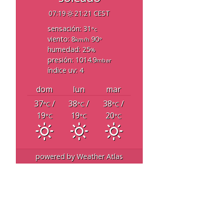
07:19
21:21 CEST
sensación: 31
°c
viento: 8
90
km/h
°
humedad: 25
%
presión: 1014.9
mbar
índice uv: 4
dom
lun
mar
37
/
38
/
38
/
°C
°C
°C
19
19
20
°C
°C
°C
powered by
Weather Atlas