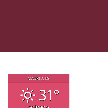
MADRID, ES
31°
soleado