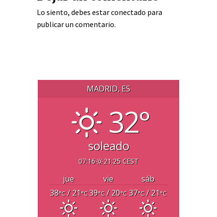
Lo siento, debes estar
conectado
para
publicar un comentario.
MADRID, ES
32°
soleado
07:16
21:25 CEST
jue
vie
sáb
38
/ 21
39
/ 20
37
/ 21
°C
°C
°C
°C
°C
°C