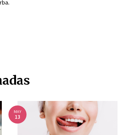
rba.
nadas
MAY
13