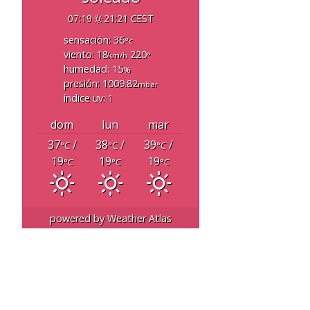
07:19
21:21 CEST
sensación: 36
°c
viento: 18
220
km/h
°
humedad: 15
%
presión: 1009.82
mbar
índice uv: 1
dom
lun
mar
37
/
38
/
39
/
°C
°C
°C
19
19
19
°C
°C
°C
powered by
Weather Atlas