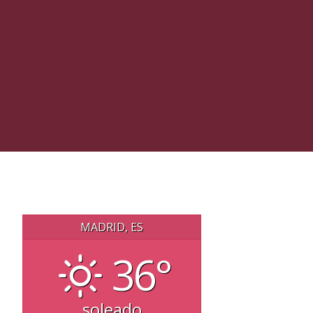
MADRID, ES
36°
soleado