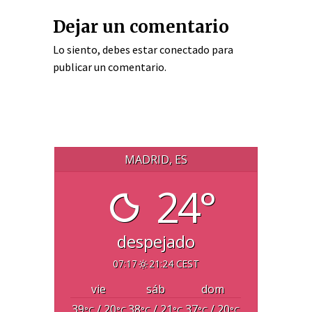
Dejar un comentario
Lo siento, debes estar
conectado
para
publicar un comentario.
MADRID, ES
24°
despejado
07:17
21:24 CEST
vie
sáb
dom
39
/ 20
38
/ 21
37
/ 20
°C
°C
°C
°C
°C
°C