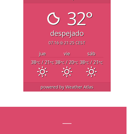
32°
despejado
07:16
21:25 CEST
jue
vie
sáb
38
/ 21
38
/ 20
38
/ 21
°C
°C
°C
°C
°C
°C
powered by
Weather Atlas