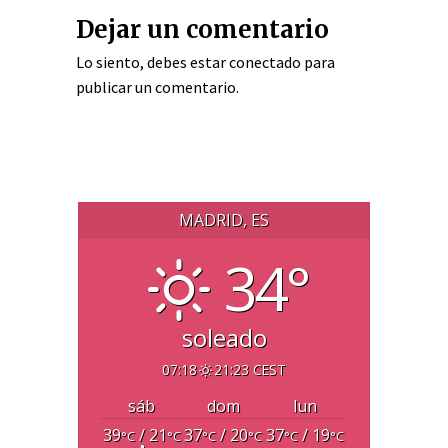
Dejar un comentario
Lo siento, debes estar
conectado
para
publicar un comentario.
MADRID, ES
34°
soleado
07:18
21:23 CEST
sáb
dom
lun
39
/ 21
37
/ 20
37
/ 19
°C
°C
°C
°C
°C
°C