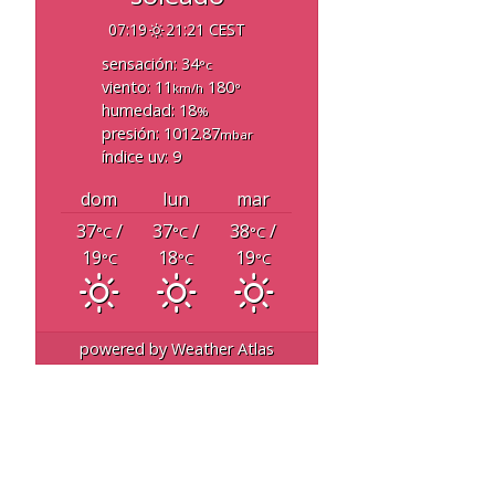
07:19
21:21 CEST
sensación: 34
°c
viento: 11
180
km/h
°
humedad: 18
%
presión: 1012.87
mbar
índice uv: 9
dom
lun
mar
37
/
37
/
38
/
°C
°C
°C
19
18
19
°C
°C
°C
powered by
Weather Atlas