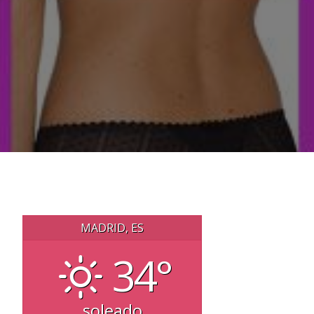
MADRID, ES
34°
soleado