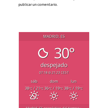
publicar un comentario.
MADRID, ES
30°
despejado
07:18
21:23 CEST
sáb
dom
lun
38
/ 21
36
/ 19
38
/ 19
°C
°C
°C
°C
°C
°C