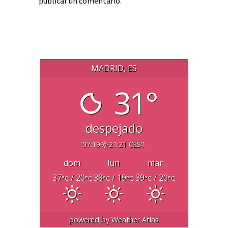
publicar un comentario.
MADRID, ES
31°
despejado
07:19
21:21 CEST
dom
lun
mar
37
/ 20
38
/ 19
39
/ 20
°C
°C
°C
°C
°C
°C
powered by
Weather Atlas