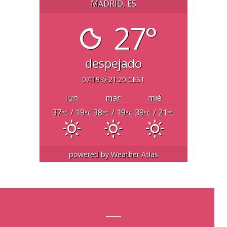
MADRID, ES
27°
despejado
07:19
21:20 CEST
lun
mar
mié
37
/ 19
38
/ 19
39
/ 21
°C
°C
°C
°C
°C
°C
powered by
Weather Atlas