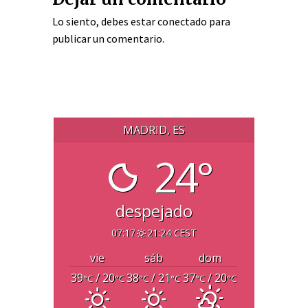
Lo siento, debes estar
conectado
para
publicar un comentario.
MADRID, ES
24°
despejado
07:17
21:24 CEST
vie
sáb
dom
39
/ 20
38
/ 21
37
/ 20
°C
°C
°C
°C
°C
°C