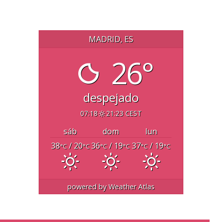
MADRID, ES
26°
despejado
07:18
21:23 CEST
sáb
dom
lun
38
/ 20
36
/ 19
37
/ 19
°C
°C
°C
°C
°C
°C
powered by
Weather Atlas